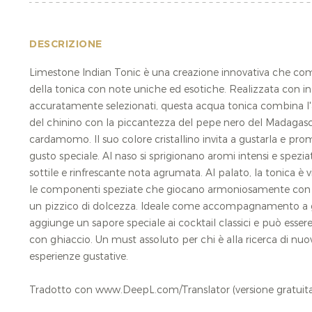
DESCRIZIONE
Limestone Indian Tonic è una creazione innovativa che comb
della tonica con note uniche ed esotiche. Realizzata con ing
accuratamente selezionati, questa acqua tonica combina l
del chinino con la piccantezza del pepe nero del Madagasca
cardamomo. Il suo colore cristallino invita a gustarla e pro
gusto speciale. Al naso si sprigionano aromi intensi e spezi
sottile e rinfrescante nota agrumata. Al palato, la tonica è vi
le componenti speziate che giocano armoniosamente con l'
un pizzico di dolcezza. Ideale come accompagnamento a gin
aggiunge un sapore speciale ai cocktail classici e può esser
con ghiaccio. Un must assoluto per chi è alla ricerca di nu
esperienze gustative.
Tradotto con www.DeepL.com/Translator (versione gratuit