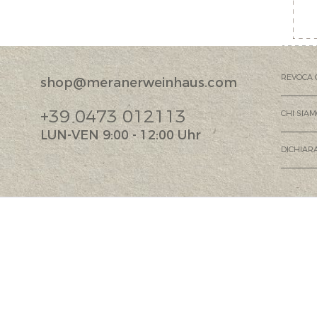
REVOCA 
shop@meranerweinhaus.com
+39 0473 012113
CHI SIA
LUN-VEN 9:00 - 12:00 Uhr
DICHIARA