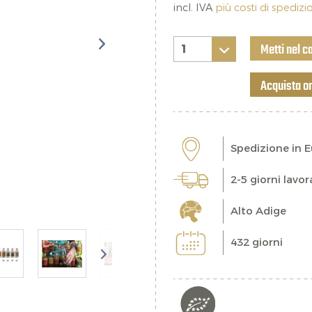
incl. IVA
più costi di spediz
Metti nel c
Acquista o
Spedizione in 
2-5 giorni lavor
Alto Adige
432 giorni