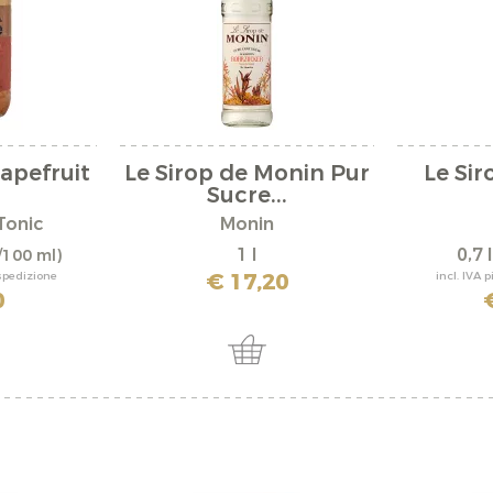
rapefruit
Le Sirop de Monin Pur
Le Si
Sucre...
Tonic
Monin
1 l
0,7 
/100 ml)
€ 17,20
 spedizione
incl. IVA 
0