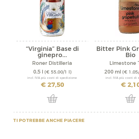
“Virginia” Base di
Bitter Pink G
ginepro...
Bio
Roner Distilleria
Limestone 
0,5 l
200 ml
(€ 55,00/1 l)
(€ 1,05
incl. IVA più costi di spedizione
incl. IVA più costi di
€ 27,50
€ 2,1
TI POTREBBE ANCHE PIACERE