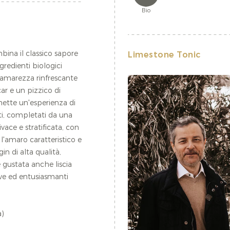
Bio
ina il classico sapore
Limestone Tonic
redienti biologici
'amarezza rinfrescante
r e un pizzico di
mette un'esperienza di
ati, completati da una
vace e stratificata, con
amaro caratteristico e
 di alta qualità,
e gustata anche liscia
ove ed entusiasmanti
a)