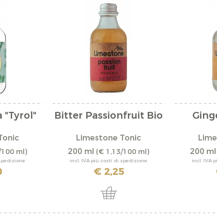
 "Tyrol"
Bitter Passionfruit Bio
Ging
Tonic
Limestone Tonic
Lime
200 ml
200 m
/100 ml)
(€ 1,13/100 ml)
 spedizione
incl. IVA più costi di spedizione
incl. IVA 
0
€ 2,25