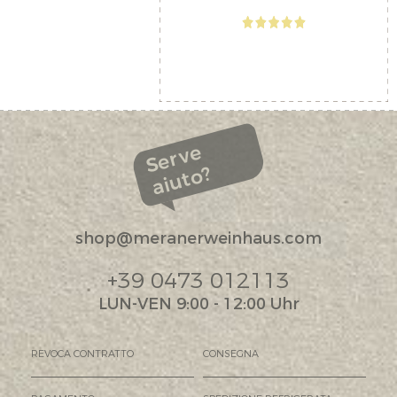
Serve
aiuto?
shop@meranerweinhaus.com
+39 0473 012113
LUN-VEN 9:00 - 12:00 Uhr
REVOCA CONTRATTO
CONSEGNA