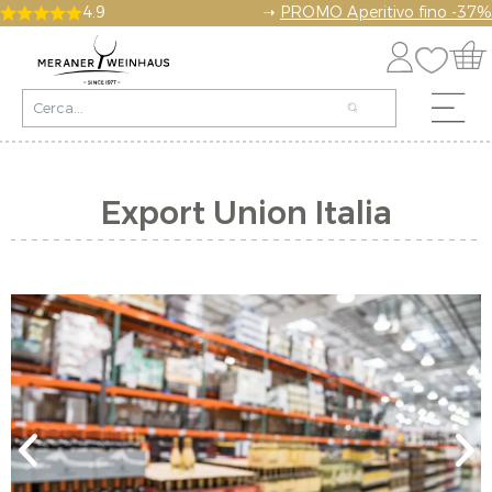
4.9
➝
PROMO Aperitivo fino -37%
Export Union Italia