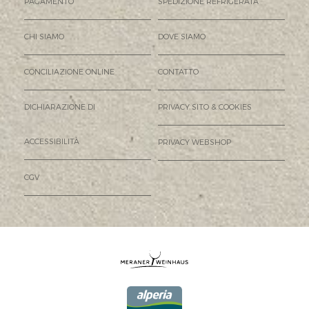
PAGAMENTO
SPEDIZIONE REFRIGERATA
CHI SIAMO
DOVE SIAMO
CONCILIAZIONE ONLINE
CONTATTO
DICHIARAZIONE DI
PRIVACY SITO & COOKIES
ACCESSIBILITÀ
PRIVACY WEBSHOP
CGV