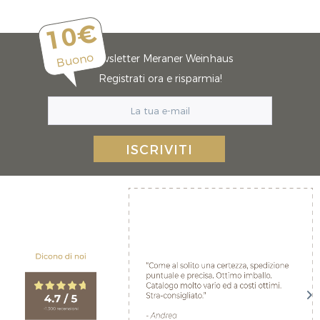
10€
Buono
Newsletter Meraner Weinhaus
Registrati ora e risparmia!
ISCRIVITI