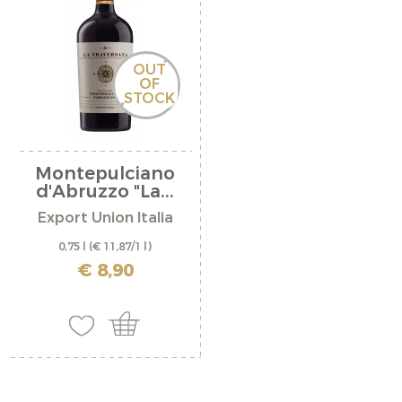
OUT
OF
STOCK
Montepulciano
d'Abruzzo "La...
Export Union Italia
0,75 l
(€ 11,87/1 l)
incl. IVA più costi di spedizione
€ 8,90