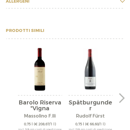
ALLERGENI
PRODOTTI SIMILI
Barolo Riserva
Spätburgunde
"Vigna
r
"A
Rionda"...
"Bürgstadter...
Massolino F.lli
Rudolf Fürst
0,75 l
(€ 208,67/1 l)
0,75 l
(€ 66,60/1 l)
0,
incl. IVA più costi di spedizione
incl. IVA più costi di spedizione
incl. IV