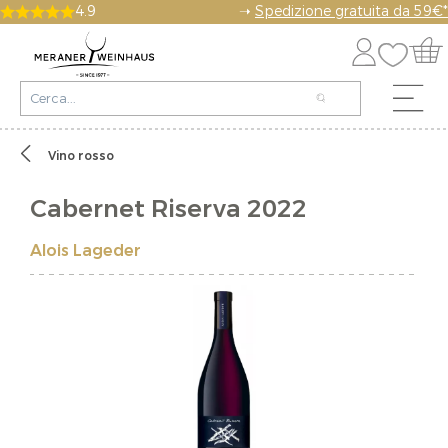
4.9
➝
Spedizione gratuita da 59€*
Vino rosso
Cabernet Riserva 2022
Alois Lageder