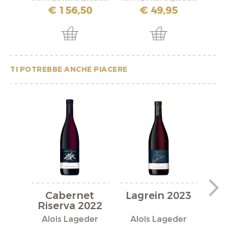
€ 156,50
€ 49,95
TI POTREBBE ANCHE PIACERE
Cabernet
Lagrein 2023
Riserva 2022
S
Alois Lageder
Alois Lageder
Al