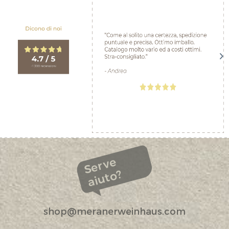
Serve
aiuto?
shop@meranerweinhaus.com