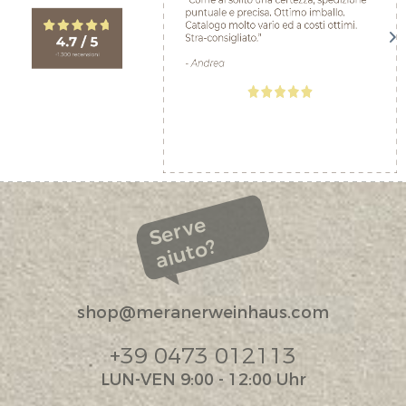
Serve
aiuto?
shop@meranerweinhaus.com
+39 0473 012113
LUN-VEN 9:00 - 12:00 Uhr