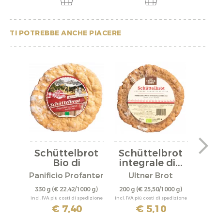
TI POTREBBE ANCHE PIACERE
Schüttelbrot
Schüttelbrot
Bio di
integrale di...
c
Bressanone
Panificio Profanter
Ultner Brot
Pani
330 g
(€ 22,42/1000 g)
200 g
(€ 25,50/1000 g)
300 
incl. IVA più costi di spedizione
incl. IVA più costi di spedizione
incl. IV
€ 7,40
€ 5,10