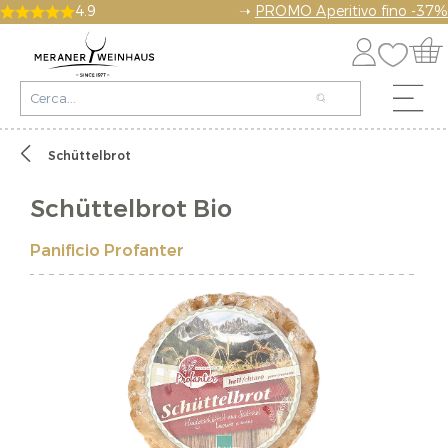
4.9
➝
PROMO Aperitivo fino -37%
Schüttelbrot
Schüttelbrot Bio
Panificio Profanter