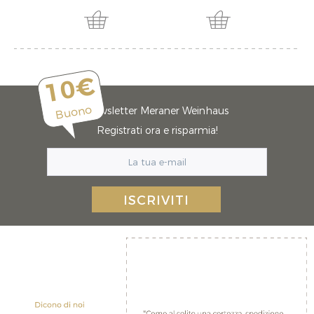
10€
Buono
Newsletter Meraner Weinhaus
Registrati ora e risparmia!
ISCRIVITI