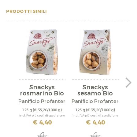
PRODOTTI SIMILI
Snackys
Snackys
"Sc
rosmarino Bio
sesamo Bio
Panificio Profanter
Panificio Profanter
U
125 g
(€ 35,20/1000 g)
125 g
(€ 35,20/1000 g)
130 
incl. IVA più costi di spedizione
incl. IVA più costi di spedizione
incl. IV
€ 4,40
€ 4,40