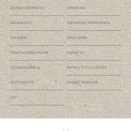
REVOCA CONTRATTO
CONSEGNA
PAGAMENTO
SPEDIZIONE REFRIGERATA
CHI SIAMO
DOVE SIAMO
CONCILIAZIONE ONLINE
CONTATTO
DICHIARAZIONE DI
PRIVACY SITO & COOKIES
ACCESSIBILITÀ
PRIVACY WEBSHOP
CGV