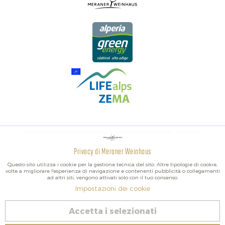
I MIGLIORI VINI DELL'ALTO ADIGE, DELL'ITALIA E DEL MONDO.
Privacy di Meraner Weinhaus
Attivo
Funzionali
Questo sito utilizza i cookie per la gestione tecnica del sito. Altre tipologie di cookie,
volte a migliorare l'esperienza di navigazione e contenenti pubblicità o collegamenti
ad altri siti, vengono attivati solo con il tuo consenso.
Non
Marketing
Impostazioni dei cookie
attivo
2026 Meraner Weinhaus
Accetta i selezionati
Revoca contratto
Non
Tracciamento