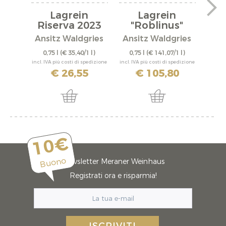
Lagrein
Lagrein
S.
Riserva 2023
"Roblinus"
C
2022
Ansitz Waldgries
Ansitz Waldgries
Ans
0,75 l
(€ 35,40/1 l)
0,75 l
(€ 141,07/1 l)
0,
incl. IVA più costi di spedizione
incl. IVA più costi di spedizione
incl. IV
€ 26,55
€ 105,80
10€
Buono
Newsletter Meraner Weinhaus
Registrati ora e risparmia!