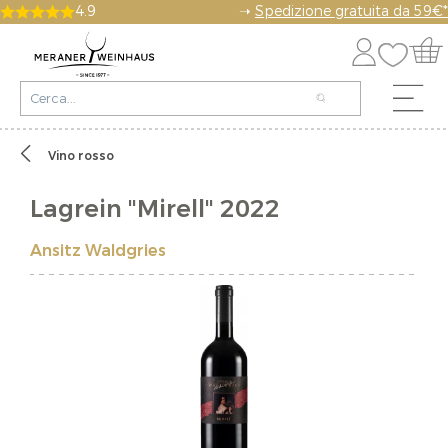
4.9
➝
Spedizione gratuita da 59€*
Vino rosso
Lagrein "Mirell" 2022
Ansitz Waldgries