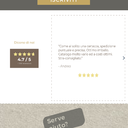
ISCRIVITI
Serve
aiuto?