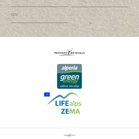
CGV
I MIGLIORI VINI DELL'ALTO ADIGE, DELL'ITALIA E DEL MONDO.