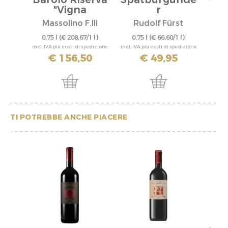
"Vigna
r
"A
Rionda"...
"Bürgstadter...
Massolino F.lli
Rudolf Fürst
0,75 l
(€ 208,67/1 l)
0,75 l
(€ 66,60/1 l)
0,
incl. IVA più costi di spedizione
incl. IVA più costi di spedizione
incl. IV
€ 156,50
€ 49,95
TI POTREBBE ANCHE PIACERE