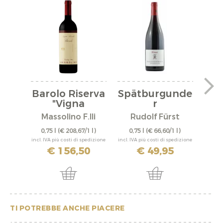
Barolo Riserva
Spätburgunde
"Vigna
r
"A
Rionda"...
"Bürgstadter...
Massolino F.lli
Rudolf Fürst
0,75 l
(€ 208,67/1 l)
0,75 l
(€ 66,60/1 l)
0,
incl. IVA più costi di spedizione
incl. IVA più costi di spedizione
incl. IV
€ 156,50
€ 49,95
TI POTREBBE ANCHE PIACERE