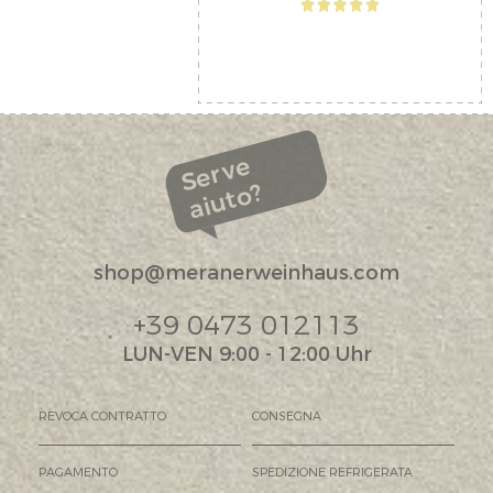
Serve
aiuto?
shop@meranerweinhaus.com
+39 0473 012113
LUN-VEN 9:00 - 12:00 Uhr
REVOCA CONTRATTO
CONSEGNA
PAGAMENTO
SPEDIZIONE REFRIGERATA