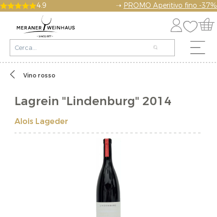
4.9
➝
PROMO Aperitivo fino -37%
Vino rosso
Lagrein "Lindenburg" 2014
Alois Lageder