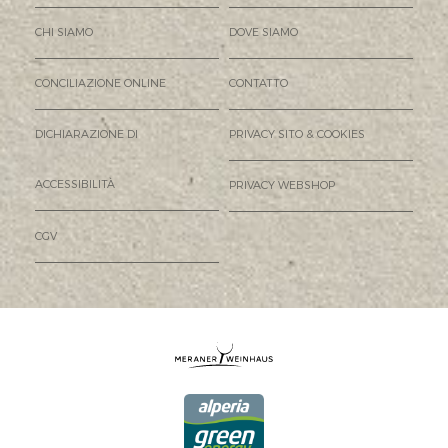
CHI SIAMO
DOVE SIAMO
CONCILIAZIONE ONLINE
CONTATTO
DICHIARAZIONE DI
PRIVACY SITO & COOKIES
ACCESSIBILITÀ
PRIVACY WEBSHOP
CGV