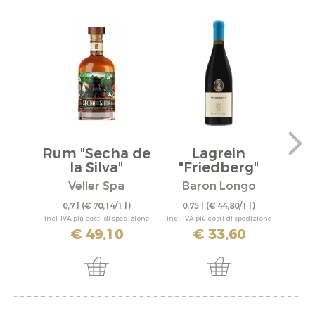
Rum "Secha de
Lagrein
Ch
la Silva"
"Friedberg"
"
2022
Velier Spa
Baron Longo
Al
0,7 l
(€ 70,14/1 l)
0,75 l
(€ 44,80/1 l)
0,
incl. IVA più costi di spedizione
incl. IVA più costi di spedizione
incl. IV
€ 49,10
€ 33,60