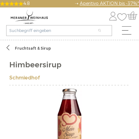
4.8
➝
Aperitivo AKTION bis -37%*
Fruchtsaft & Sirup
Himbeersirup
Schmiedhof