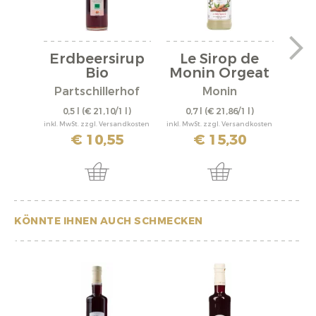
Erdbeersirup
Le Sirop de
L
Bio
Monin Orgeat
G
Partschillerhof
Monin
0,5 l
(€ 21,10/1 l)
0,7 l
(€ 21,86/1 l)
0,
inkl. MwSt. zzgl. Versandkosten
inkl. MwSt. zzgl. Versandkosten
inkl. M
€ 10,55
€ 15,30
KÖNNTE IHNEN AUCH SCHMECKEN