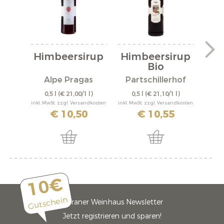
Himbeersirup
Himbeersirup
Hi
Bio
"M
Alpe Pragas
Partschillerhof
0,5 l
(€ 21,00/1 l)
0,5 l
(€ 21,10/1 l)
500 m
inkl. MwSt. zzgl. Versandkosten
inkl. MwSt. zzgl. Versandkosten
inkl. M
€ 10,50
€ 10,55
10€
Gutschein
Meraner Weinhaus Newsletter
Jetzt registrieren und sparen!