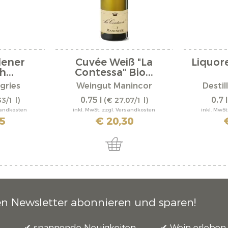
lener
Cuvée Weiß "La
Liquor
...
Contessa" Bio...
gries
Weingut Manincor
Desti
0,75 l
0,7 
3/1 l)
(€ 27,07/1 l)
rsandkosten
inkl. MwSt. zzgl. Versandkosten
inkl. MwSt
5
€ 20,30
en Newsletter abonnieren und sparen!
spannende Neuigkeiten
Wein erleben