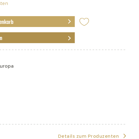
sten
enkorb
en
Europa
Details zum Produzenten