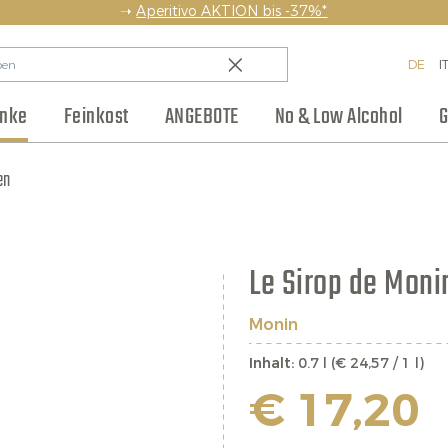
➝
Aperitivo AKTION bis -37%*
DE
I
änke
Feinkost
ANGEBOTE
No & Low Alcohol
G
en
Backwaren & Pasta
Regionen
Team
Weinhaus Club
Anlass
Aufstriche & Chutneys
Weinpakete
Blog
Hersteller
Kleine Flaschen
Eingelegtes
Jobs
Le Sirop de Moni
Monin
Inhalt:
0.7 l (€ 24,57 / 1 l)
€ 17,20