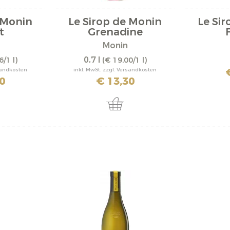
 Monin
Le Sirop de Monin
Le Si
t
Grenadine
F
Monin
0,7 l
6/1 l)
(€ 19,00/1 l)
rsandkosten
inkl. MwSt. zzgl. Versandkosten
0
€ 13,30