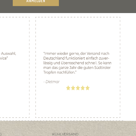
ANMELDEN
G
KÜHLVERSAND