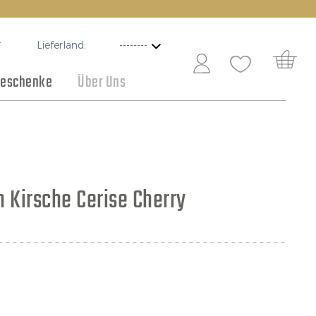
Lieferland:
T
eschenke
Über Uns
Schokolade
Angebote
n Kirsche Cerise Cherry