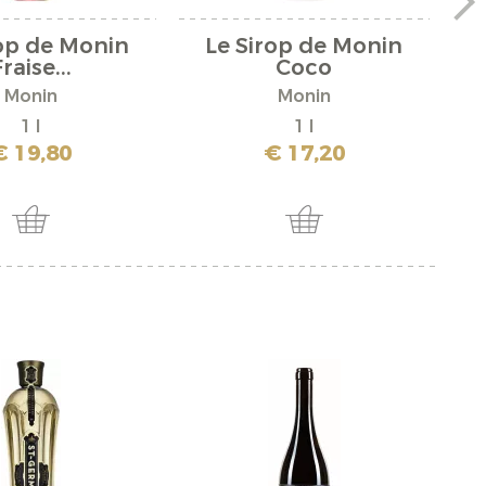
rop de Monin
Le Sirop de Monin
Apf
raise...
Coco
Monin
Monin
1 l
1 l
€ 19,80
€ 17,20