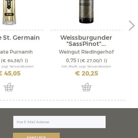
e St. Germain
Weissburgunder
"SassPinot"...
llate Purnamh
Weingut Riedingerhof
l
0,75 l
(€ 64,36/1 l)
(€ 27,00/1 l)
. zzgl. Versandkosten
inkl. MwSt. zzgl. Versandkosten
€ 45,05
€ 20,25