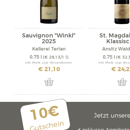
Sauvignon "Winkl"
St. Magda
2025
Klassisch
Kellerei Terlan
Ansitz Wald
0,75 l
0,75 l
(€ 28,13/1 l)
(€ 32,3
inkl. MwSt. zzgl. Versandkosten
inkl. MwSt. zzgl. Ve
€ 21,10
€ 24,2
10€
Jetzt unser
Gutschein
exklusive Angebote