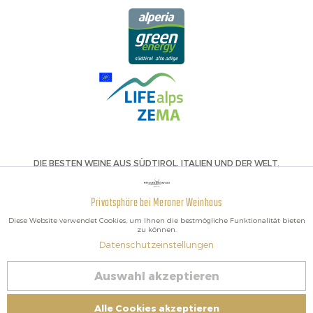
DIE BESTEN WEINE AUS SÜDTIROL, ITALIEN UND DER WELT.
Privatsphäre bei Meraner Weinhaus
Aktiv
Funktionale
Diese Website verwendet Cookies, um Ihnen die bestmögliche Funktionalität bieten
zu können.
Datenschutzeinstellungen
Inaktiv
Marketing
2026 Meraner Weinhaus
Vertrag widerrufen
Auswahl akzeptieren
Inaktiv
Tracking
Impressum
|
Cookies
| MwSt-Nr. IT02578060218 | Bio-Zertifiziert:
Alle Cookies akzeptieren