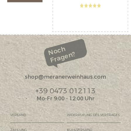
Noch
Fragen?
shop@meranerweinhaus.com
+39 0473 012113
Mo-Fr 9:00 - 12:00 Uhr
VERSAND
WIDERRUFUNG DES VERTRAGES
ZAHLUNG
KÜHLVERSAND