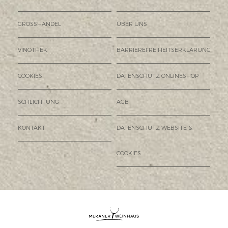
GROSSHANDEL
ÜBER UNS
VINOTHEK
BARRIEREFREIHEITSERKLÄRUNG
COOKIES
DATENSCHUTZ ONLINESHOP
SCHLICHTUNG
AGB
KONTAKT
DATENSCHUTZ WEBSITE &
COOKIES