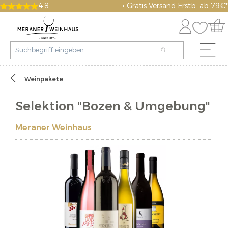
4.8
➝
Gratis Versand Erstb. ab 79€*
Weinpakete
Selektion "Bozen & Umgebung"
Meraner Weinhaus