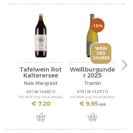
-15%
WEIN
DES
JAHRES
Tafelwein Rot
Weißburgunde
Lag
Kalterersee
r 2025
M
Nals Margreid
Tramin
C
0,5 l
(€ 14,40/1 l)
0,75 l
(€ 13,27/1 l)
0,
inkl. MwSt. zzgl. Versandkosten
inkl. MwSt. zzgl. Versandkosten
inkl. M
€ 7,20
€ 9,95
€ 11,70