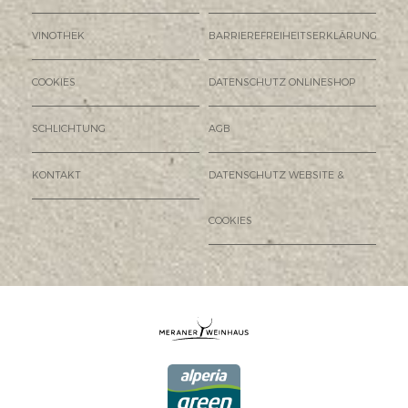
VINOTHEK
BARRIEREFREIHEITSERKLÄRUNG
COOKIES
DATENSCHUTZ ONLINESHOP
SCHLICHTUNG
AGB
KONTAKT
DATENSCHUTZ WEBSITE &
COOKIES