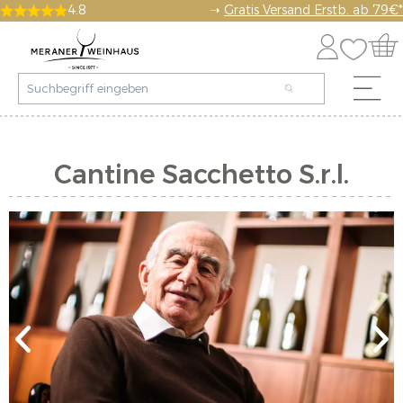
4.8
➝
Gratis Versand Erstb. ab 79€*
Cantine Sacchetto S.r.l.