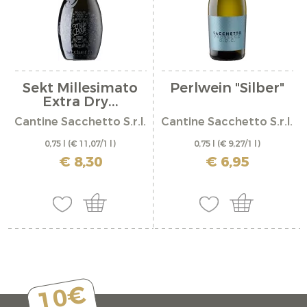
Sekt Millesimato
Perlwein "Silber"
Extra Dry...
Cantine Sacchetto S.r.l.
Cantine Sacchetto S.r.l.
0,75 l
(€ 11,07/1 l)
0,75 l
(€ 9,27/1 l)
inkl. MwSt. zzgl. Versandkosten
inkl. MwSt. zzgl. Versandkosten
€ 8,30
€ 6,95
10€